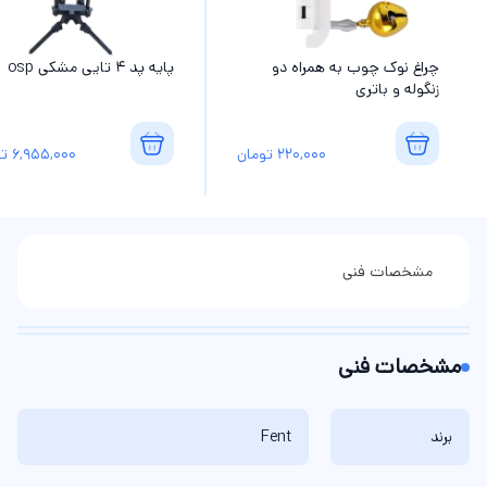
چراغ نوک چوب به همراه دو
پایه پد 4 تایی مشکی osp
زنگوله و باتری
220,000
تومان
6,955,000
تو
مشخصات فنی
مشخصات فنی
برند
Fent