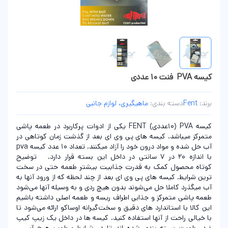
کیسه PVA فنت 10 عددی
برند:
Fent
دسته بندی:
ماهیگیری، لوازم جانبی
کیسه PVA (10عددی) FENT یکی از ادوات پرکاربرد در طعمه پاشی
متمرکز میباشد. کیسه های پی وی ای بعد از گذشت زمان کوتاهی در
آب حل شده و مواد درون خود را آزاد میکنند. تعداد 10 عدد کیسه pva
با اندازه 20 در 7 سانتی در داخل این بسته قرار دارد. توضیح
کوتاه محصول کمک به قدرت جذابیت بیشتر طعمه حتی در سخت
ترین شرایط. کیسه های پی وی ای بعد از چند لحظه که از ورود آنها به
آب میگذرد کاملا حل می‌شوند بدون هیچ ردی و به وسیله آنها می‌شود
طعمه پاشی متمرکز و جذابی اطراف ریسه و طعمه اصلی داشته باشیم
این کالا با استاندارد های دقیق و سخت‌گیرانه اوساکو ارائه می‌شود تا
با خیالی راحت از آنها استفاده کنید. کیسه ها در داخل یک زیپ کیپ