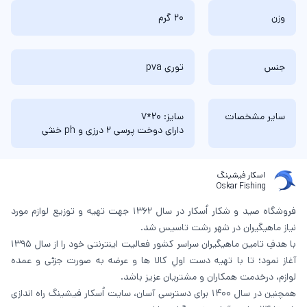
وزن
20 گرم
جنس
توری pva
سایر مشخصات
سایز: 20*7
دارای دوخت پرسی 2 درزی و ph خنثی
اسکار فیشینگ
Oskar Fishing
فروشگاه صید و شکار اُسکار در سال 1362 جهت تهیه و توزیع لوازم مورد
نیاز ماهیگیران در شهر رشت تاسیس شد.
با هدفِ تامین ماهیگیران سراسر کشور فعالیت اینترنتی خود را از سال 1395
آغاز نمود؛ تا با تهیه دست اولِ کالا ها و عرضه به صورت جزئی و عمده
لوازم، درخدمت همکاران و مشتریان عزیز باشد.
همچنین در سال 1400 برای دسترسی آسان، سایت اُسکار فیشینگ راه اندازی