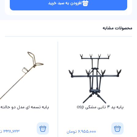
افزودن به سبد خرید
محصولات مشابه
پایه پد 4 تایی مشکی osp
پایه تسمه ای مدل دو حالته
6,955,000
تومان
338,623
تو