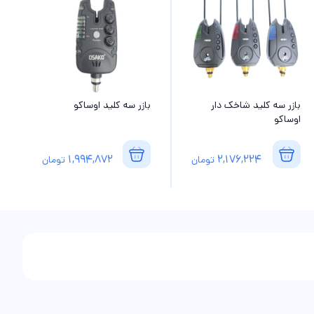
بازر سه کلید شاخک دار
بازر سه کلید اوساکو
اوساکو
1,994,872
2,176,224
تومان
تومان