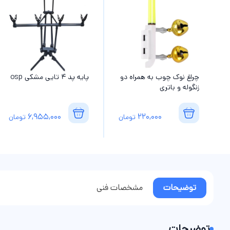
چراغ نوک چوب به همراه دو
پایه پد 4 تایی مشکی osp
زنگوله و باتری
6,955,000
220,000
تومان
تومان
توضیحات
مشخصات فنی
توضیحات