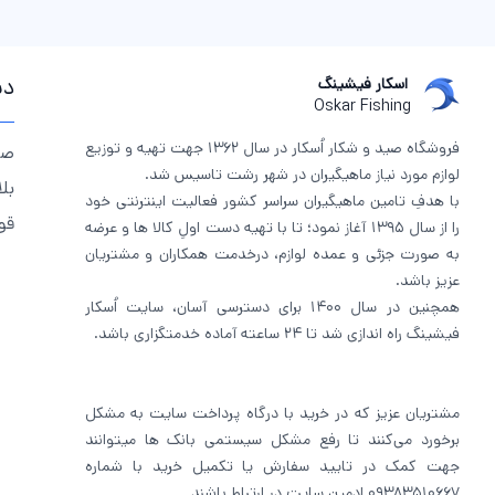
دس
اسکار فیشینگ
Oskar Fishing
فروشگاه صید و شکار اُسکار در سال 1362 جهت تهیه و توزیع
صف
لوازم مورد نیاز ماهیگیران در شهر رشت تاسیس شد.
بل
با هدفِ تامین ماهیگیران سراسر کشور فعالیت اینترنتی خود
قو
را از سال 1395 آغاز نمود؛ تا با تهیه دست اولِ کالا ها و عرضه
به صورت جزئی و عمده لوازم، درخدمت همکاران و مشتریان
عزیز باشد.
همچنین در سال 1400 برای دسترسی آسان، سایت اُسکار
فیشینگ راه اندازی شد تا 24 ساعته آماده خدمتگزاری باشد.
مشتریان عزیز که در خرید با درگاه پرداخت سایت به مشکل
برخورد می‌کنند تا رفع مشکل سیستمی بانک ها میتوانند
جهت کمک در تایید سفارش یا تکمیل خرید با شماره
09383510667 ادمین سایت در ارتباط باشند.