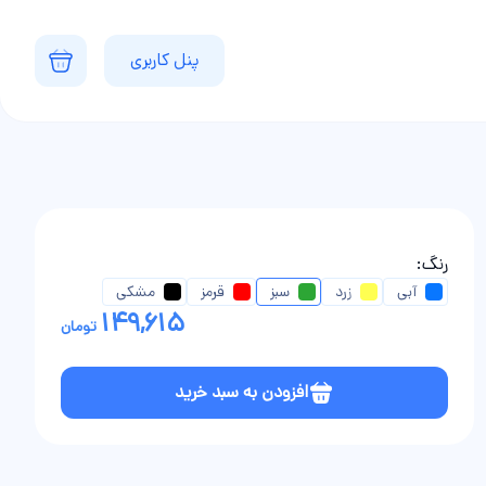
پنل کاربری
رنگ:
آبی
زرد
سبز
قرمز
مشکی
149,615
تومان
افزودن به سبد خرید