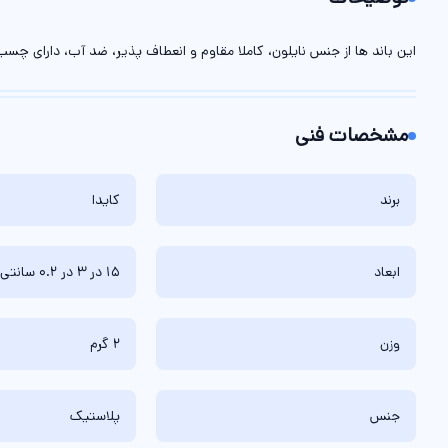
این باند ها از جنس نایلون، کاملا مقاوم و انعطاف پذیر، ضد آب، دارای چس
مشخصات فنی
برند
کایدا
ابعاد
15 در 3 در 0.2 سانتی‌متر
وزن
2 گرم
جنس
پلاستیک