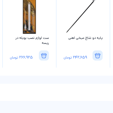
پایه دو شاخ میخی اهنی
ست لوازم نصب بویله در
ریسه
266,925
242,659
تومان
تومان