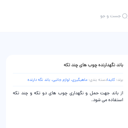
جست و جو
همه محصولات چوب ماهیگیری
تلسکوپی
چند تکه
کاسی
فلای
باند نگهدارنده چوب های چند تکه
بیت کستینگ
برند:
کایدا
دسته بندی:
ماهیگیری، لوازم جانبی، باند نگه دارنده
از باند جهت حمل و نگهداری چوب های دو تکه و چند تکه
استفاده می شود.
گیری