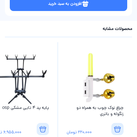
افزودن به سبد خرید
محصولات مشابه
چراغ نوک چوب به همراه دو
پایه پد 4 تایی مشکی osp
زنگوله و باتری
220,000
تومان
6,955,000
تو