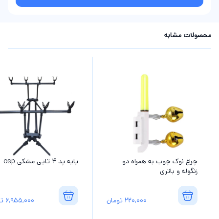
محصولات مشابه
چراغ نوک چوب به همراه دو
پایه پد 4 تایی مشکی osp
زنگوله و باتری
220,000
تومان
6,955,000
تو