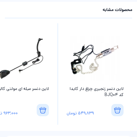
محصولات مشابه
‏لاین دنسر زنجیری چراغ دار کایدا
لاین دنسر میله ای مولتی کالر
کد BJQ04
549,839
تومان
963,000
تو