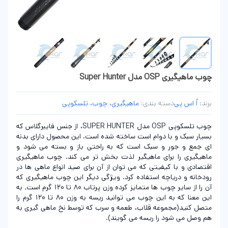
چوب ماهیگیری OSP مدل Super Hunter
برند:
اُ اس پی
دسته بندی:
ماهیگیری، چوب، تلسکوپی
چوب تلسکوپی OSP مدل SUPER HUNTER، از جنس فایبرگلاس که
بسیار سبک و با دوام است ساخته شده است. این محصول دارای بدنه
ای جمع و جور و سبک است که به راحتی باز و بسته می شود و
ماهیگیری را برای ماهیگیر لذت بخش تر می کند. چوب ماهیگیری
اقتصادی و با کیفیتی که می توان از آن برای صید انواع ماهی ها در
رودخانه و دریاچه استفاده کرد. ویژگی دیگر این چوب ماهیگیری که
آن را از سایر چوب ها متمایز کرده وزن پرتاب 80 تا 120 گرم است, به
این معنا که به این چوب می توانید ریسه به وزن 80 تا 120 گرم را
متصل کنید(مجموعه قلاب، طعمه و سرب که توسط نخ ماهی گیری به
هم وصل می شود را ریسه می گویند).