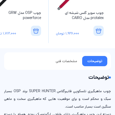
چوب سوپر گلس شیشه ای
چوب OSP مدل GRW
protalex مدل CAIRO
powerforce
1,926,000
تومان
1,712,000
تو
توضیحات
مشخصات فنی
توضیحات
چوب ماهیگیری تلسکوپی فایبرگلاس SUPER HUNTER برند OSP بسیار
سبک و محکم است و برای موقعیت هایی که ماهیگیری سخت و ماهی
سنگین است بسیار مناسب است.
دسته این چوب ماهیگیری دارای طراحی ارگونومیک بوده, همراه با دسته