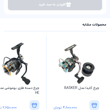
افزودن به سبد خرید
محصولات مشابه
چرخ کایدا مدل BASKER
چرخ دسته فلزی یوموشی مد
HE
4,800,000
تومان
2,650,000
تو