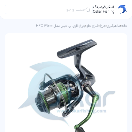
اسکار فیشینگ
Oskar Fishing
خانه
ماهیگیری
چرخ
کلاچ جلو
چرخ فلزی لی جیان مدل HFC 3500