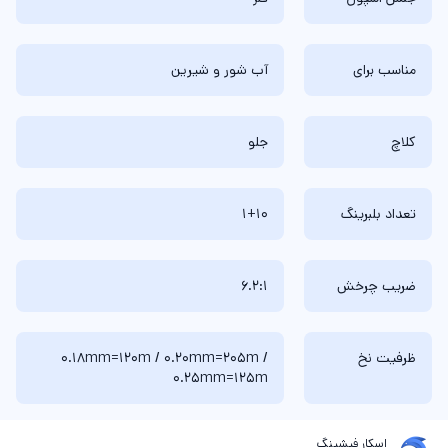
مناسب برای
آب شور و شیرین
کلاچ
جلو
تعداد بلبرینگ
1+10
ضریب چرخش
6.2:1
ظرفیت نخ
0.18mm=120m / 0.20mm=205m /
0.25mm=125m
اسکار فیشینگ