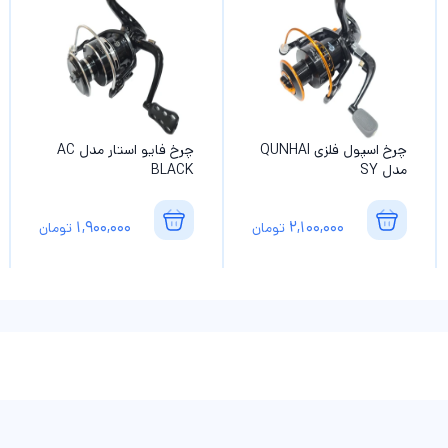
چرخ اسپول فلزی QUNHAI
چرخ فایو استار مدل AC
مدل SY
BLACK
1,900,000
2,100,000
تومان
تومان