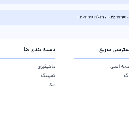
0.20mm=240m / 0.25mm=2
ترسی سریع
دسته بندی ها
حه اصلی
ماهیگیری
اگ
کمپینگ
شکار