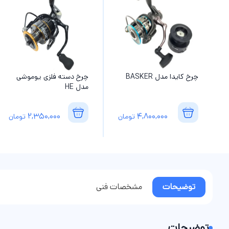
چرخ کایدا مدل BASKER
چرخ دسته فلزی یوموشی
مدل HE
2,350,000
4,800,000
تومان
تومان
توضیحات
مشخصات فنی
توضیحات