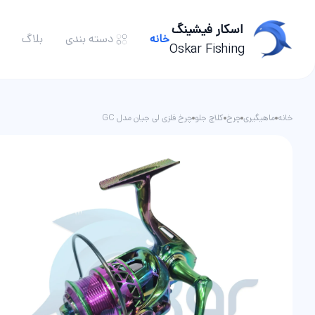
اسکار فیشینگ
خانه
دسته بندی
بلاگ
Oskar Fishing
چوب ماهیگیری
خانه
ماهیگیری
چرخ
کلاچ جلو
چرخ فلزی لی جیان مدل GC
چرخ ماهیگیری
نخ ماهیگیری
قلاب و طعمه ماهیگیری
شناور ماهیگیری
تور و زنده نگه دار ماهی
لوازم جانبی ماهیگیری
ست ماهیگیری