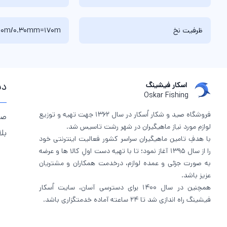
ظرفیت نخ
00m/0.30mm=170m
دس
اسکار فیشینگ
Oskar Fishing
فروشگاه صید و شکار اُسکار در سال 1362 جهت تهیه و توزیع
صف
لوازم مورد نیاز ماهیگیران در شهر رشت تاسیس شد.
بل
با هدفِ تامین ماهیگیران سراسر کشور فعالیت اینترنتی خود
را از سال 1395 آغاز نمود؛ تا با تهیه دست اولِ کالا ها و عرضه
به صورت جزئی و عمده لوازم، درخدمت همکاران و مشتریان
عزیز باشد.
همچنین در سال 1400 برای دسترسی آسان، سایت اُسکار
فیشینگ راه اندازی شد تا 24 ساعته آماده خدمتگزاری باشد.