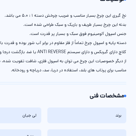
نخ گیری این چرخ بسیار مناسب و ضریب چرخش دسته 1 : 5.0 می باشد.
بدنه این چرخ بسیار ظریف و باریک و سبک طراحی شده است.
جنس اسپول آلومینیوم فوق سبک و بسیار پر قدرت است.
دسته پایه و اسپول چرخ تماماً از فلز مقاوم در برابر آب شور بوده و قدرت با
کلاچ دارای گیربکس و دارای سیستم ANTI REVERSE یا ضد بازگشت درجا و همچنین MULTI DISC FRONT DRAG یا دیسک های چندگانه کلاچ و نیز تکنولوژی AVS-ANTI VIBRO SYSTEM یا سیستم ضد لرزش است.
از دیگر خصوصیات این چرخ می توان به اسپول فلزی، شافت تقویت شده، ب
مناسب برای پرتاب های بلند، استفاده در دریا، سد، دریاچه و رودخانه.
مشخصات فنی
برند
لی جیان