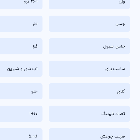
وزن
260 گرم
جنس
فلز
جنس اسپول
فلز
مناسب برای
آب شور و شیرین
کلاچ
جلو
تعداد بلبرینگ
1+10
ضریب چرخش
5.0:1