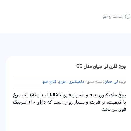
جست و جو
همه محصولات چوب ماهیگیری
تلسکوپی
چند تکه
کاسی
فلای
چرخ فلزی لی جیان مدل GC
بیت کستینگ
برند:
لی جیان
دسته بندی:
ماهیگیری، چرخ، کلاچ جلو
چرخ ماهیگیری بدنه و اسپول فلزی LIJIAN مدل GC یک چرخ
با کیفیت، پر قدرت و بسیار روان است که دارای 10+1بلبرینگ
گیری
قوی می باشد.