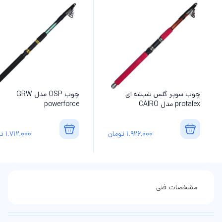
چوب سوپر گلس شیشه ای
چوب OSP مدل GRW
protalex مدل CAIRO
powerforce
1,926,000
تومان
1,712,000
تو
مشخصات فنی