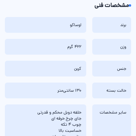
مشخصات فنی
برند
اوساکو
وزن
422 گرم
جنس
کربن
حالت بسته
130 سانتی‌متر
سایر مشخصات
حلقه دوبل محکم و قدرتی
جای چرخ حرفه ای
چوب 4 تکه
حساسیت بالا