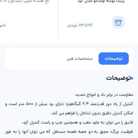
رینگ بویله اوساکو مدل گرد
نخ هسته سربی (لیدکور) 10 متری
83,784
تومان
نام
توضیحات
مشخصات فنی
توضیحات
مقاومت در برابر باد و امواج شدید
کنترل از راه دور قدرتمند 2.4 گیگاهرتز؛ دارای برد بیش از 500 متر است و
امکان کنترل دقیق بدون تداخل را فراهم می کند.
قایق را می توان به جلو، عقب و همچنین چپ و راست کنترل کرد.
ظرفیت بزرگ: مجهز به دو جعبه طعمه مستقل که می توان آنها را به طور