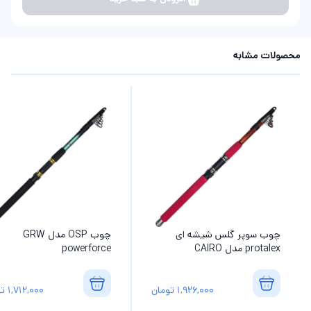
محصولات مشابه
چوب سوپر گلس شیشه ای
چوب OSP مدل GRW
protalex مدل CAIRO
powerforce
1,926,000
تومان
1,712,000
تو