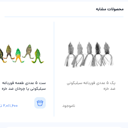
محصولات مشابه
پک 5 عددی قورباغه سیلیکونی
ست 5 عددی طعمه قورباغه
ضد خزه
سیلیکونی پا چرخان ضد خزه
ناموجود
2,011,600
تو