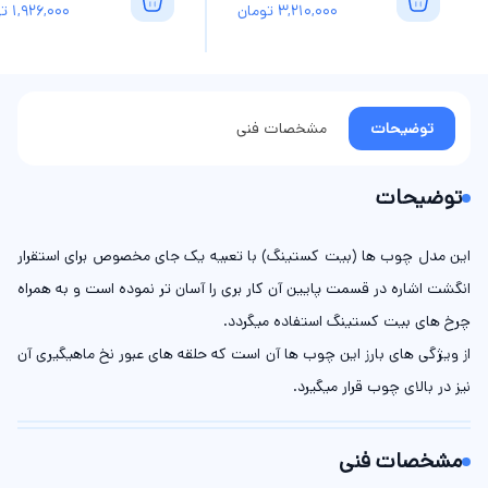
3,210,000
تومان
1,926,000
تو
توضیحات
مشخصات فنی
توضیحات
این مدل چوب ها (بیت کستینگ) با تعبيه یک جای مخصوص برای استقرار
انگشت اشاره در قسمت پایین آن کار بری را آسان تر نموده‌ است و به همراه
چرخ های بیت کستینگ استفاده میگردد.
از ویژگی های بارز این چوب ها آن است که حلقه های عبور نخ ماهيگيری آن
نیز در بالای چوب قرار میگیرد.
مشخصات فنی