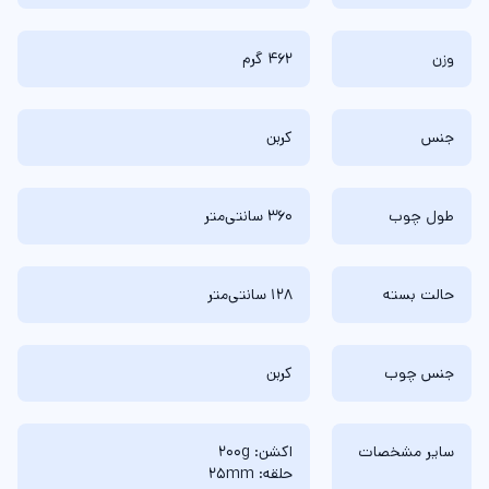
وزن
462 گرم
جنس
کربن
طول چوب
360 سانتی‌متر
حالت بسته
128 سانتی‌متر
جنس چوب
کربن
سایر مشخصات
اکشن: 200g
حلقه: 25mm