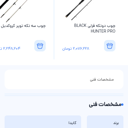
چوب دوتکه قزلی BLACK
چوب سه تکه توپر کروکدیل
HUNTER PRO
2,076,228
تومان
2,248,204
تو
مشخصات فنی
مشخصات فنی
برند
کایدا