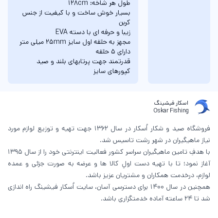
طول هر شاخه: 128cm
بسيار خوش ساخت و با كيفيت از جنس
کربن
زيبا و حرفه ای با دسته EVA
مجهز به حلقه اول سايز 25mm میلی متر
دارای 5 حلقه
قدرتمند جهت پرتابهای بلند و صيد
كپورهای سايز
اسکار فیشینگ
Oskar Fishing
فروشگاه صید و شکار اُسکار در سال 1362 جهت تهیه و توزیع لوازم مورد
نیاز ماهیگیران در شهر رشت تاسیس شد.
با هدفِ تامین ماهیگیران سراسر کشور فعالیت اینترنتی خود را از سال 1395
آغاز نمود؛ تا با تهیه دست اولِ کالا ها و عرضه به صورت جزئی و عمده
لوازم، درخدمت همکاران و مشتریان عزیز باشد.
همچنین در سال 1400 برای دسترسی آسان، سایت اُسکار فیشینگ راه اندازی
شد تا 24 ساعته آماده خدمتگزاری باشد.