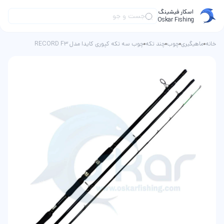
اسکار فیشینگ
Oskar Fishing
خانه
ماهیگیری
چوب
چند تکه
چوب سه تکه کپوری کایدا مدل RECORD F3