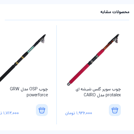
محصولات مشابه
چوب سوپر گلس شیشه ای
چوب OSP مدل GRW
protalex مدل CAIRO
powerforce
1,926,000
تومان
1,712,000
تو