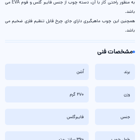
به منظور راحتی کار با آن، دسته چوب از جنس فایبر گلس و فوم EVA می
باشد.
همچنین این چوب ماهیگیری دارای جای چرخ قابل تنظیم فلزی ضخیم می
باشد.
مشخصات فنی
برند
اُشن
وزن
270 گرم
جنس
فایبرگلس
طول چوب
360 سانتی‌متر