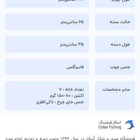
حالت بسته
65 سانتی‌متر
طول دسته
35 سانتی‌متر
جنس چوب
فایبرگلس
سایر مشخصات
تعداد خانه : 7
اکشن : 80-150 گرم
جنس جای چرخ : لاکی/فلزی
اسکار فیشینگ
Oskar Fishing
فروشگاه صید و شکار اُسکار در سال 1362 جهت تهیه و توزیع لوازم مورد