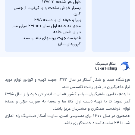
طول هر شاخه: 127cm
بسيار خوش ساخت و با كيفيت از جنس
کربن
زيبا و حرفه ای با دسته EVA
مجهز به حلقه اول سايز 23mm میلی متر
دارای شش حلقه
قدرتمند جهت پرتابهای بلند و صيد
كپورهای سايز
اسکار فیشینگ
Oskar Fishing
فروشگاه صید و شکار اُسکار در سال 1362 جهت تهیه و توزیع لوازم مورد
نیاز ماهیگیران در شهر رشت تاسیس شد.
با هدفِ تامین ماهیگیران سراسر کشور فعالیت اینترنتی خود را از سال 1395
آغاز نمود؛ تا با تهیه دست اولِ کالا ها و عرضه به صورت جزئی و عمده
لوازم، درخدمت همکاران و مشتریان عزیز باشد.
همچنین در سال 1400 برای دسترسی آسان، سایت اُسکار فیشینگ راه اندازی
شد تا 24 ساعته آماده خدمتگزاری باشد.