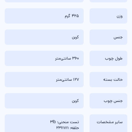
وزن
425 گرم
جنس
کربن
طول چوب
360 سانتی‌متر
حالت بسته
127 سانتی‌متر
جنس چوب
کربن
سایر مشخصات
تست منحنی: 3lb
حلقه: 23mm