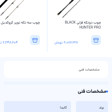
چوب دوتکه قزلی BLACK
چوب سه تکه توپر کروکدیل
HUNTER PRO
2,076,228
تومان
2,248,204
تو
مشخصات فنی
مشخصات فنی
برند
کایدا