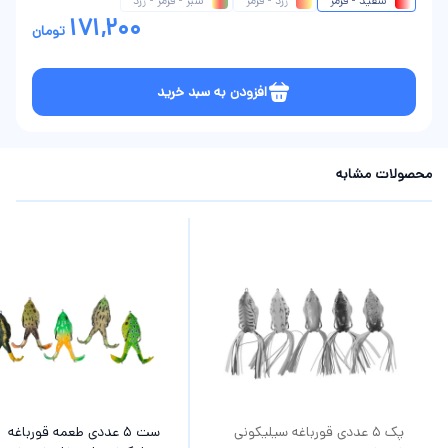
سفید - قرمز
زرد - قرمز
سبز - قرمز - زرد
171,200
تومان
افزودن به سبد خرید
محصولات مشابه
پک 5 عددی قورباغه سیلیکونی
ست 5 عددی طعمه قورباغه