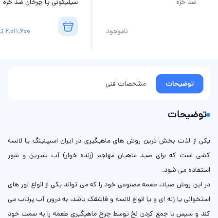
ضد خزه
سیلیکونی پا چرخان ضد خزه
ناموجود
2,011,600
تو
توضیحات
مشخصات فنی
توضیحات
یکی از لذت بخش ترین روش های ماهیگیری در ایران اسپینینگ یا لانسه
کشی است که برای صید ماهیان مهاجم (زنده خوار) آب شیرین و شور
استفاده می شود.
در این روش صیاد، طعمه مصنوعی خود را که می تواند یکی از انواع لور های
استخوانی یا ژله ای و یا انواع لانسه و قاشقک باشد، به درون آب پرتاب می
کند و سپس با جمع کردن نخ توسط چرخ ماهیگیری طعمه را به سمت خود