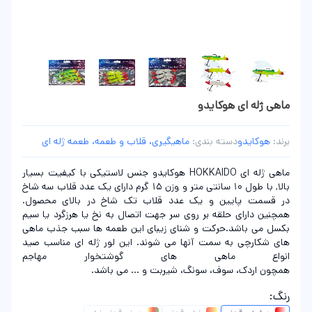
ماهی ژله ای هوکایدو
برند:
هوکایدو
دسته بندی:
ماهیگیری، قلاب و طعمه، طعمه ژله ای
ماهی ژله ای HOKKAIDO هوکایدو جنس لاستیکی با کیفیت بسیار
بالا, با طول 10 سانتی متر و وزن 15 گرم دارای یک عدد قلاب سه شاخ
در قسمت پایین و یک عدد قلاب تک شاخ در بالای محصول.
همچنین دارای حلقه بر روی سر جهت اتصال به نخ یا هرزگرد یا سیم
بکسل می باشد.حرکت و شنای زیبای این طعمه ها سبب جذب ماهی
های شکارچی به سمت آنها می شوند. این لور ژله ای مناسب صید
انواع ماهی های گوشتخوار مهاجم
همچون اردک، سوف، سونگ، شیربت و ... می باشد.
رنگ: