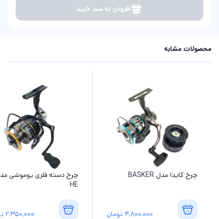
افزودن به سبد خرید
محصولات مشابه
چرخ کایدا مدل BASKER
چرخ دسته فلزی یوموشی مد
HE
4,800,000
تومان
2,350,000
تو