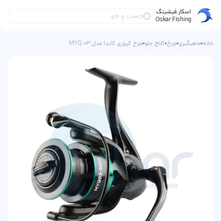
اسکار فیشینگ
Oskar Fishing
خانه
ماهیگیری
چرخ
کلاچ جلو
چرخ کپوری کایدا مدل MYQ 03