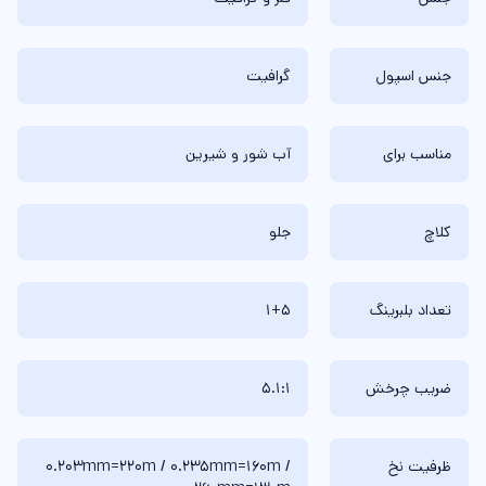
جنس اسپول
گرافیت
مناسب برای
آب شور و شیرین
کلاچ
جلو
تعداد بلبرینگ
1+5
ضریب چرخش
5.1:1
ظرفیت نخ
0.203mm=220m / 0.235mm=160m /