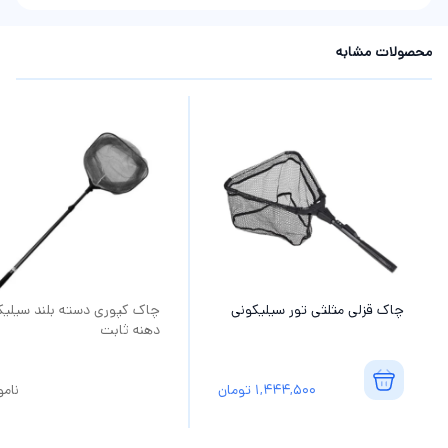
محصولات مشابه
چاک قزلی مثلثی تور سیلیکونی
چاک کپوری دسته بلند سیلیک
دهنه ثابت
1,444,500
تومان
نام