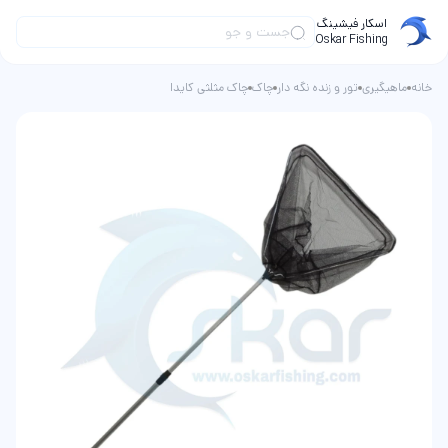
اسکار فیشینگ
Oskar Fishing
خانه
ماهیگیری
تور و زنده نگه دار
چاک
چاک مثلثی کایدا