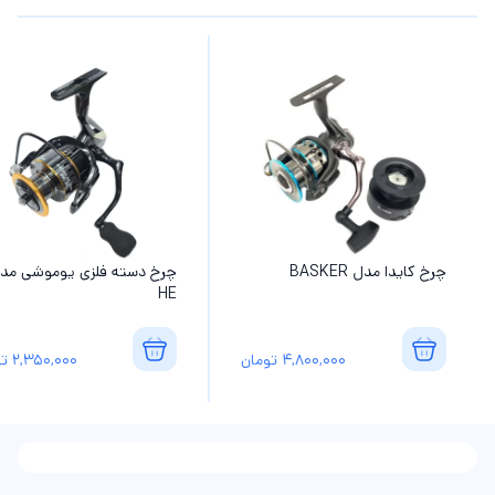
چرخ کایدا مدل BASKER
چرخ دسته فلزی یوموشی مد
HE
4,800,000
تومان
2,350,000
تو