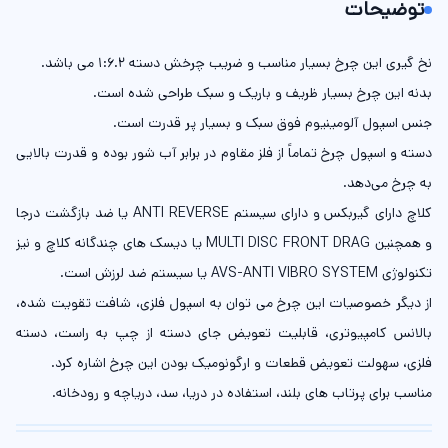
توضیحات
نخ گیری این چرخ بسیار مناسب و ضریب چرخش دسته 1:6.2 می باشد.
بدنه این چرخ بسیار ظریف و باریک و سبک طراحی شده است.
جنس اسپول آلومینیوم فوق سبک و بسیار پر قدرت است.
دسته و اسپول چرخ تماماً از فلز مقاوم در برابر آب شور بوده و قدرت بالایی
به چرخ می‌دهد.
کلاچ دارای گیربکس و دارای سیستم ANTI REVERSE یا ضد بازگشت درجا
و همچنین MULTI DISC FRONT DRAG یا دیسک های چندگانه کلاچ و نیز
تکنولوژی AVS-ANTI VIBRO SYSTEM یا سیستم ضد لرزش است.
از دیگر خصوصیات این چرخ می توان به اسپول فلزی، شافت تقویت شده،
بالانس کامپیوتری، قابلیت تعویض جای دسته از چپ به راست، دسته
فلزی، سهولت تعویض قطعات و ارگونومیک بودن این چرخ اشاره کرد.
مناسب برای پرتاب های بلند، استفاده در دریا، سد، دریاچه و رودخانه.