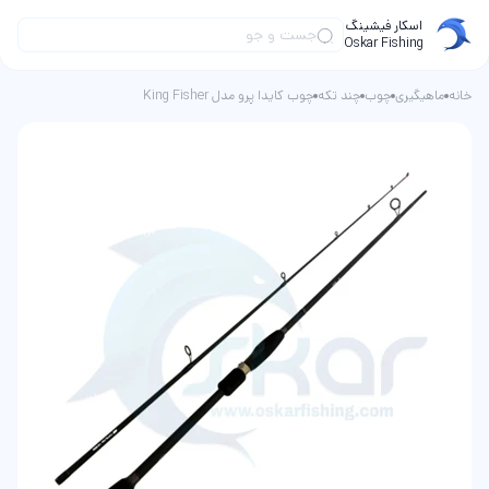
اسکار فیشینگ
Oskar Fishing
خانه
ماهیگیری
چوب
چند تکه
چوب کایدا پرو مدل King Fisher