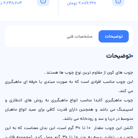
2,076,228
تومان
2,248,204
تو
توضیحات
مشخصات فنی
توضیحات
چوب های کربن از مقاوم ترین نوع چوب ها هستند .
این چوب مناسب افرادی است که به صورت مبتدی یا حرفه ای ماهیگیری
می کنند.
چوب ماهیگیری کایدا مناسب انواع ماهیگیری به روش های انتظاری و
اسپینینگ می باشد و همچنین دارای قدرت کافی برای صید انواع ماهیان
متوسط در دریا و سد و رودخانه می باشد.
اکشن این چوب مقدار 10 تا 30 گرم است، این بدان معناست که به این
چوب می توانید ریسه به وزن 10 تا 30 گرم وصل کنید (مجموعه قلاب،