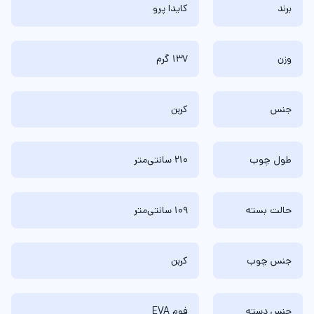
برند
کایدا پرو
وزن
137 گرم
جنس
کربن
طول چوب
210 سانتی‌متر
حالت بسته
109 سانتی‌متر
جنس چوب
کربن
جنس دسته
فوم EVA