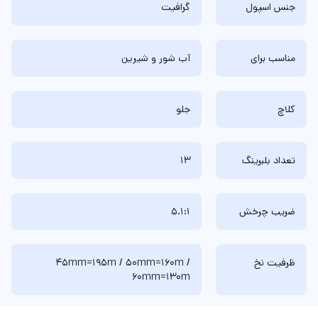
جنس اسپول
گرافیت
مناسب برای
آب شور و شیرین
کلاچ
جلو
تعداد بلبرینگ
13
ضریب چرخش
5.1:1
ظرفیت نخ
45mm=195m / 50mm=160m /
60mm=130m