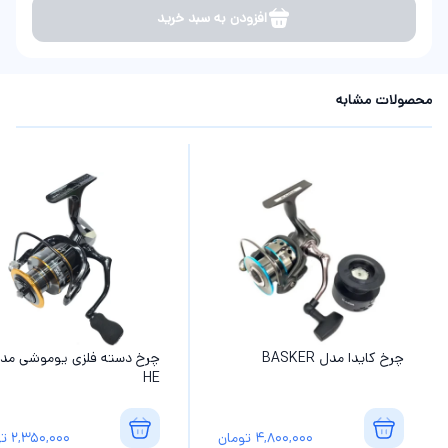
افزودن به سبد خرید
محصولات مشابه
چرخ کایدا مدل BASKER
چرخ دسته فلزی یوموشی مد
HE
4,800,000
تومان
2,350,000
تو