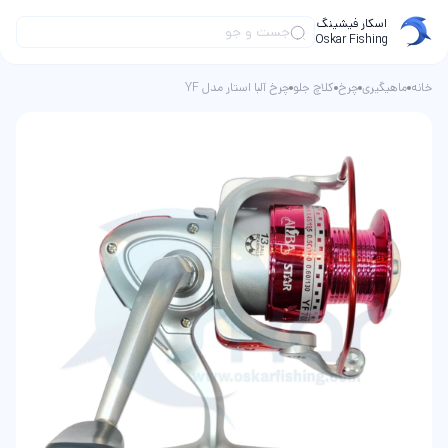
اسکار فیشینگ
Oskar Fishing
خانه
ماهیگیری
چرخ
کلاچ جلو
چرخ آلبا استار مدل YF