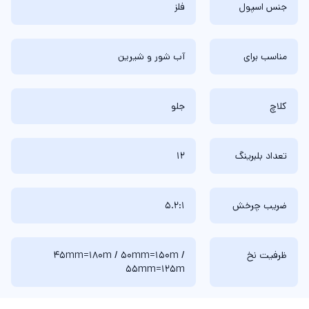
جنس اسپول
فلز
مناسب برای
آب شور و شیرین
کلاچ
جلو
تعداد بلبرینگ
12
ضریب چرخش
5.2:1
ظرفیت نخ
45mm=180m / 50mm=150m /
55mm=125m