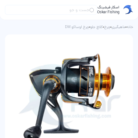
اسکار فیشینگ
Oskar Fishing
خانه
ماهیگیری
چرخ
کلاچ جلو
چرخ اوساکو DM