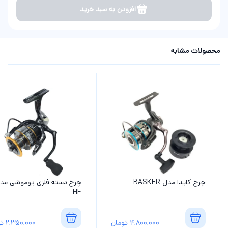
افزودن به سبد خرید
محصولات مشابه
چرخ کایدا مدل BASKER
چرخ دسته فلزی یوموشی مد
HE
4,800,000
تومان
2,350,000
تو