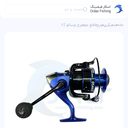
اسکار فیشینگ
Oskar Fishing
خانه
ماهیگیری
چرخ
کلاچ جلو
چرخ اوساکو YZ