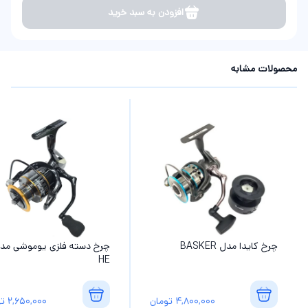
افزودن به سبد خرید
محصولات مشابه
چرخ کایدا مدل BASKER
چرخ دسته فلزی یوموشی مد
HE
4,800,000
تومان
2,650,000
تو