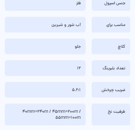
جنس اسپول
فلز
مناسب برای
آب شور و شیرین
کلاچ
جلو
تعداد بلبرینگ
12
ضریب چرخش
5.2:1
ظرفیت نخ
40mm=240m / 45mm=200m /
55mm=100m