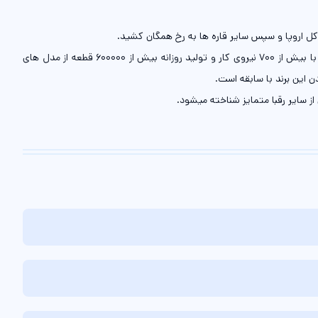
پس از دهه ها تلاش و نوآوری و پیشگامی در استفاده از ماشین آلات به روز دنیا، خانواده ویلارد هنوز در زادگاه اصلی وی ام سی یعنی شهر مورویلارز فرانسه با بیش از 700 نیروی کار و تولید روزانه بیش از 600000 قطعه از مدل های
 این برند با سابقه است.