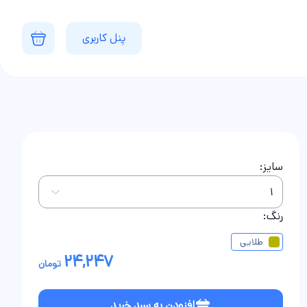
پنل کاربری
سایز:
رنگ:
طلایی
24,247
تومان
افزودن به سبد خرید