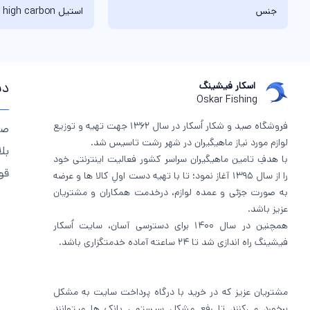
جنس
استیل high carbon
دس
اسکار فیشینگ
Oskar Fishing
فروشگاه صید و شکار اُسکار در سال 1362 جهت تهیه و توزیع
صف
لوازم مورد نیاز ماهیگیران در شهر رشت تاسیس شد.
بل
با هدفِ تامین ماهیگیران سراسر کشور فعالیت اینترنتی خود
قو
را از سال 1395 آغاز نمود؛ تا با تهیه دست اولِ کالا ها و عرضه
به صورت جزئی و عمده لوازم، درخدمت همکاران و مشتریان
عزیز باشد.
همچنین در سال 1400 برای دسترسی آسان، سایت اُسکار
فیشینگ راه اندازی شد تا 24 ساعته آماده خدمتگزاری باشد.
مشتریان عزیز که در خرید با درگاه پرداخت سایت به مشکل
برخورد می‌کنند تا رفع مشکل سیستمی بانک ها میتوانند