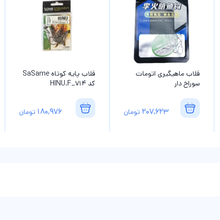
قلاب ماهیگیری اتومات
قلاب پایه کوتاه SaSame
سوراخ دار
کد HINU.F_714
180,976
207,623
تومان
تومان