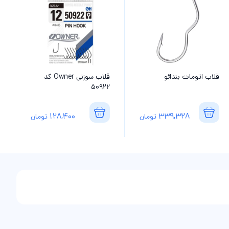
قلاب اتومات بندائو
قلاب سوزنی Owner کد
50922
128,400
339,328
تومان
تومان