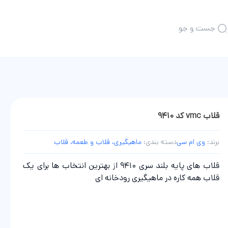
جست و جو
همه محصولات چوب ماهیگیری
تلسکوپی
چند تکه
کاسی
فلای
قلاب vmc کد 9410
بیت کستینگ
برند:
وی ام سی
دسته بندی:
ماهیگیری، قلاب و طعمه، قلاب
قلاب های پایه بلند سری 9410 از بهترین انتخاب ها برای یک
قلاب همه کاره در ماهیگیری رودخانه ای
گیری