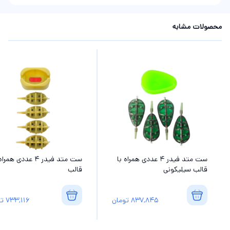
محصولات مشابه
ست متد فیدر 4 عددی همراه با
ست متد فیدر 4 عددی همر
قالب سیلیکونی
قالب
837,845
تومان
733,116
تو