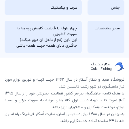
جنس
سرب و پلاستیک
سایر مشخصات
چهار طرفه با قابليت كاهش پره ها به
صورت كشويي
اين لاين (نخ از داخل آن عبور ميكند)
جاگيری بالای طعمه جهت طعمه پاشی
اسکار فیشینگ
Oskar Fishing
فروشگاه صید و شکار اُسکار در سال 1362 جهت تهیه و توزیع لوازم مورد
نیاز ماهیگیران در شهر رشت تاسیس شد.
با هدفِ تامین ماهیگیران سراسر کشور فعالیت اینترنتی خود را از سال 1395
آغاز نمود؛ تا با تهیه دست اولِ کالا ها و عرضه به صورت جزئی و عمده
لوازم، درخدمت همکاران و مشتریان عزیز باشد.
همچنین در سال 1400 برای دسترسی آسان، سایت اُسکار فیشینگ راه اندازی
شد تا 24 ساعته آماده خدمتگزاری باشد.